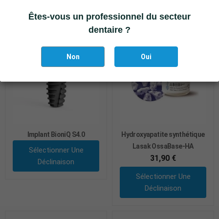
Êtes-vous un professionnel du secteur
dentaire ?
Non
Oui
Implant BioniQ S4.0
Hydroxyapatite synthétique
Lasak OssaBase-HA
Sélectionner Une
31,90 €
Déclinaison
Sélectionner Une
Déclinaison