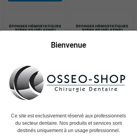
Bienvenue
Éponges hémostatiques
Éponges hémostatiques
stériles - Boîte de 20 plaques
stériles - Boîte de 20 plaques
- 80x50x1mm
-80x50x10mm
79,00 €
79,00 €
Ce site est exclusivement réservé aux professionnels
du secteur dentaire. Nos produits et services sont
Ajouter Au Panier
Ajouter Au Panier
destinés uniquement à un usage professionnel.