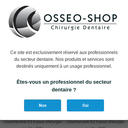
Ajouter Au Panier
Ajouter Au Panier
Countersink S5.0/T5.0 pour
Countersink S4.0/T4.0 pour
chirurgie guidée (GS)
chirurgie guidée (GS)
Ce site est exclusivement réservé aux professionnels
du secteur dentaire. Nos produits et services sont
destinés uniquement à un usage professionnel.
Êtes-vous un professionnel du secteur
dentaire ?
Non
Oui
Ajouter Au Panier
Ajouter Au Panier
Countersink S3.5 pour chirurgie
Countersink S2.9 pour chirurgie