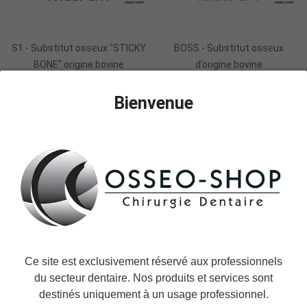
S1 - Substitut osseux "STICKY
BOSS - Substitut osseux
BONE" origine bovine
d’origine bovine
84,00 €
53,00 €
Bienvenue
Ce site est exclusivement réservé aux professionnels
du secteur dentaire. Nos produits et services sont
Ajouter Au Panier
destinés uniquement à un usage professionnel.
POSS - Substitut osseux
Éponges hémostatiques