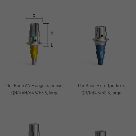
Uni-Base AN – angulé, indexé,
Uni-Base – droit, indexé,
QN/I/AN/d4.5/h5.5, large
QR/I/d4.5/h3.5, large