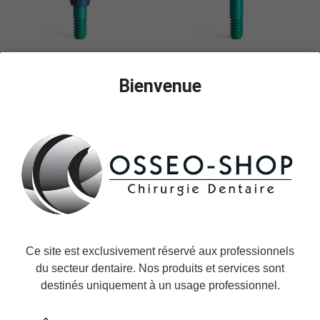
Bienvenue
Uni-Base AN – angulé, non
Uni-Base AN – angulé,
indexé, QR/NI/AN/d4.5/h5.5,
plateforme externe,
large
QR/B/AN/d4.5/h5.5, large
Ce site est exclusivement réservé aux professionnels
du secteur dentaire. Nos produits et services sont
destinés uniquement à un usage professionnel.