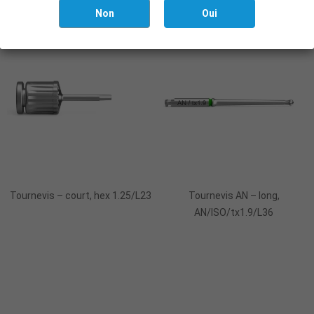
Non
Oui
Ajouter Au Panier
Ajouter Au Panier
Tournevis – court, hex 1.25/L23
Tournevis AN – long,
AN/ISO/tx1.9/L36