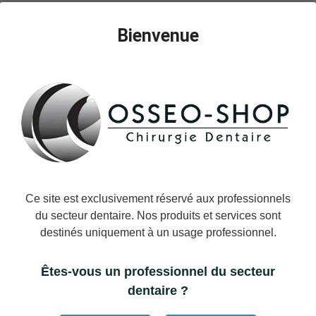
Tournevis mécanique long
Tournevis BioniQ – laboratoire,
embout contre-angle, hexagonal
hexagonal 1,25
Bienvenue
1,25/ISO/L21
Ce site est exclusivement réservé aux professionnels
du secteur dentaire. Nos produits et services sont
destinés uniquement à un usage professionnel.
Ajouter Au Panier
Ajouter Au Panier
Tournevis AN – moyen,
Tournevis – long, hex 1.25/L32
Êtes-vous un professionnel du secteur
AN/ISO/tx1.9/L28
dentaire ?