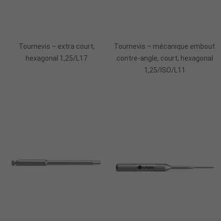
Ajouter Au Panier
Ajouter Au Panier
Tournevis – extra court,
Tournevis – mécanique embout
hexagonal 1,25/L17
contre-angle, court, hexagonal
1,25/ISO/L11
Ajouter Au Panier
Ajouter Au Panier