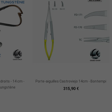
r
droits - 14 cm -
Porte-aiguilles Castroviejo 14cm - Bontempi
 tungstène
315,90 €