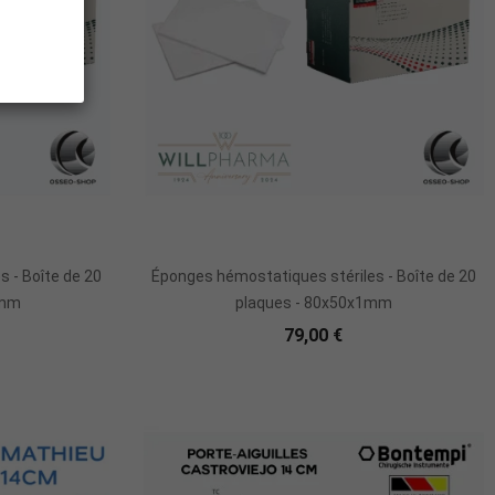
r
Ajouter Au Panier
 - Boîte de 20
Éponges hémostatiques stériles - Boîte de 20
0mm
plaques - 80x50x1mm
79,00 €