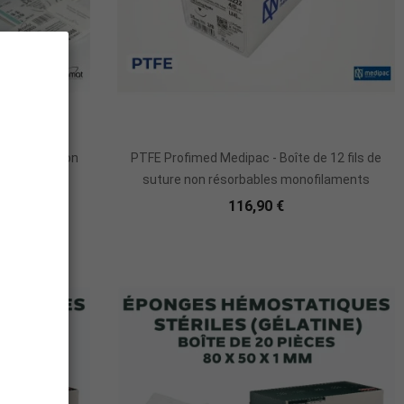
 de suture non
PTFE Profimed Medipac - Boîte de 12 fils de
és
suture non résorbables monofilaments
116,90 €