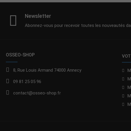
Newsletter
Abonnez-vous pour recevoir toutes les nouveautés dan
OSSEO-SHOP
VOT
8, Rue Louis Armand 74000 Annecy
M
M
09 81 25 05 96
M
contact@osseo-shop.fr
M
M