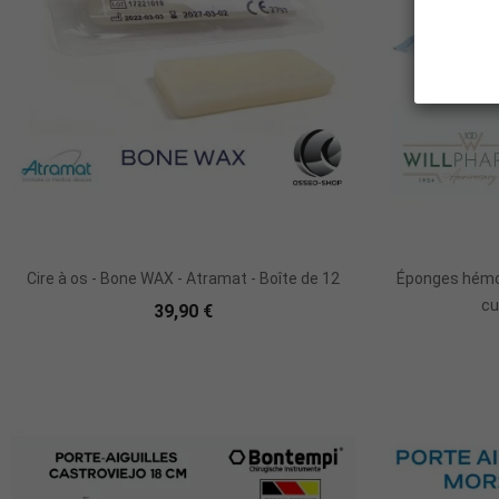
Ajouter Au Panier
Cire à os - Bone WAX - Atramat - Boîte de 12
Éponges hémos
cu
39,90 €