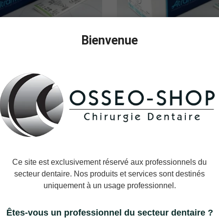
Bienvenue
- Boîte de 12 fils de suture non
Soie Atramat - Boîte de 12 fils
rbables monofilaments
résorbables tress
32,90 €
18,90 €
Ce site est exclusivement réservé aux professionnels du
secteur dentaire. Nos produits et services sont destinés
uniquement à un usage professionnel.
Êtes-vous un professionnel du secteur dentaire ?