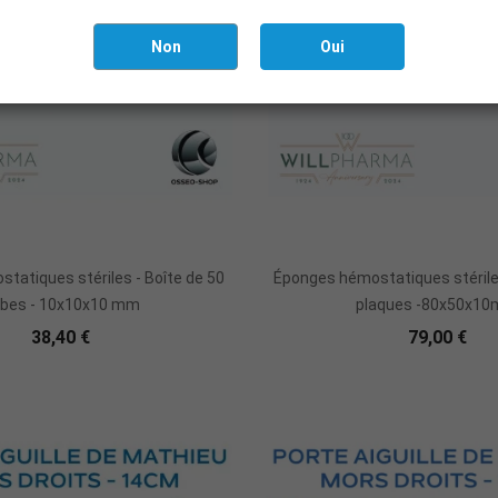
Non
Oui
Ajouter Au Panier
Ajouter Au Panie
tatiques stériles - Boîte de 50
Éponges hémostatiques stériles
bes - 10x10x10 mm
plaques -80x50x1
38,40 €
79,00 €