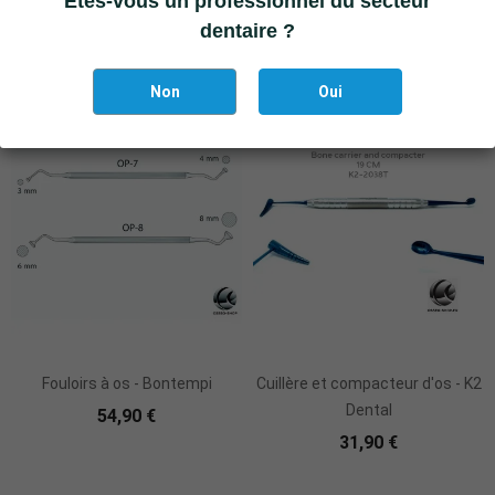
Êtes-vous un professionnel du secteur
127,20 €
834,00 €
dentaire ?
Non
Oui
Fouloirs à os - Bontempi
Cuillère et compacteur d'os - K2
Dental
54,90 €
31,90 €