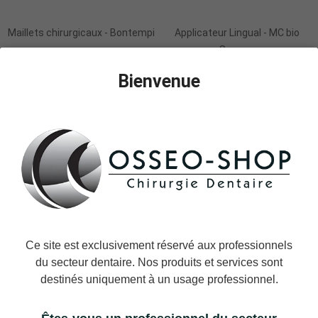
Maillets chirurgicaux - Bontempi
Applicateur Lingual - MC bio
Surgery
59,90 €
324,00 €
Bienvenue
Ce site est exclusivement réservé aux professionnels
du secteur dentaire. Nos produits et services sont
destinés uniquement à un usage professionnel.
Applicateur Pins LC Tack et
Applicateur Pins Super Tack et
accessoires- MC bio Surgery
accessoires- MC bio Surgery