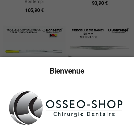
Bontempi
93,90 €
105,90 €
Bienvenue
Ajouter Au Panier
Ajouter Au Panier
Précelles atraumatiques
Précelle de Bakey 195mm -
GERALD -Bontempi
Bontempi
136,90 €
117,00 €