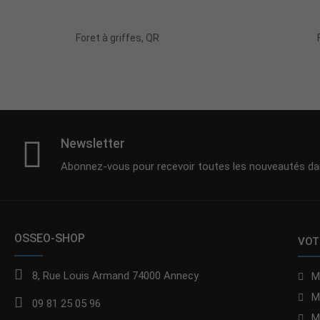
Ajouter Au Panier
Foret à griffes, QR
Newsletter
Abonnez-vous pour recevoir toutes les nouveautés dan
OSSEO-SHOP
VOT
8, Rue Louis Armand 74000 Annecy
M
M
09 81 25 05 96
M