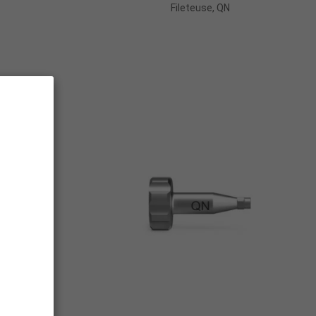
Fileteuse, QN
r
Ajouter Au Panier