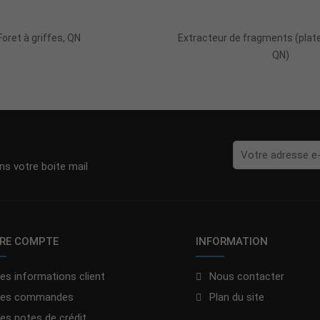
Ajouter Au Panier
Ajouter Au Panie
Foret à griffes, QN
Extracteur de fragments (pla
QN)
s votre boite mail
RE COMPTE
INFORMATION
es informations client
Nous contacter
es commandes
Plan du site
es notes de crédit