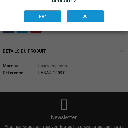
dentaire ?
Désolé, plus d'articles.
Non
Oui
DÉTAILS DU PRODUIT
Marque
Lasak Implants
Référence
LASAK-2909.03
Newsletter
Abonnez-vous pour recevoir toutes les nouveautés dans votre