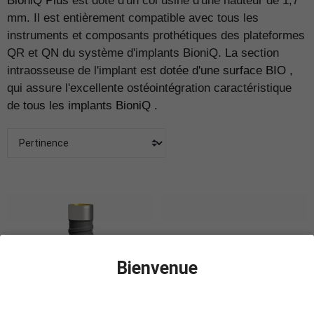
BioniQ Plus
est doté d'un col usiné d'une hauteur de 1,7
mm. Il est entièrement compatible avec tous les
instruments et composants prothétiques des plateformes
QR et QN du système d'implants BioniQ. La section
intraosseuse de l'implant est
dotée d'une surface BIO
,
qui assure l'excellente ostéointégration caractéristique
de
tous les implants BioniQ
.
Bienvenue