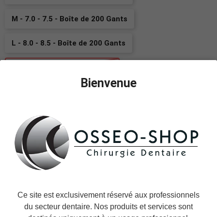
M - 7.0 - 7.5 - Boîte de 200 Gants
L - 8.0 - 8.5 - Boîte de 200 Gants
XL - 9.0 - Boîte de 170 Gants
Bienvenue
−
+
AJOUTER AU PANIER
Ajouter à la liste des favoris
Il reste actuellement
8
article(s) restant(s) en stock !
Ce site est exclusivement réservé aux professionnels
du secteur dentaire. Nos produits et services sont