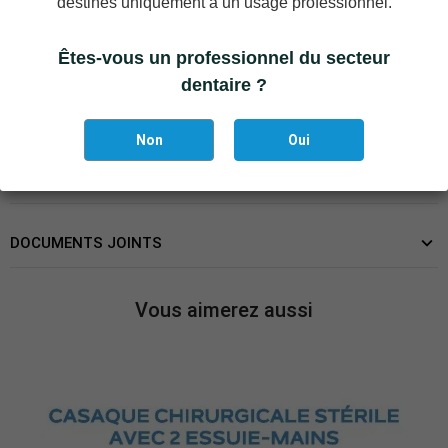
destinés uniquement à un usage professionnel.
DÉTAILS DU PRODUIT
Êtes-vous un professionnel du secteur
Marque
Halyard
dentaire ?
Référence
HALYARD-13941
Références spécifiques
Non
Oui
EAN-13
0680651139413
DOCUMENTS JOINTS
Vous aimerez aussi