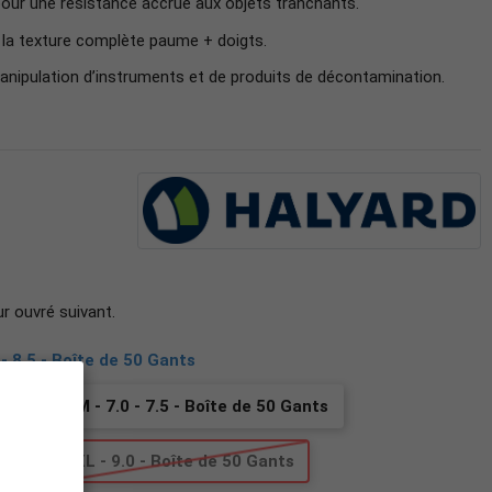
 pour une résistance accrue aux objets tranchants.
à la texture complète paume + doigts.
manipulation d’instruments et de produits de décontamination.
ur ouvré suivant.
 - 8.5 - Boîte de 50 Gants
ants
M - 7.0 - 7.5 - Boîte de 50 Gants
ants
XL - 9.0 - Boîte de 50 Gants