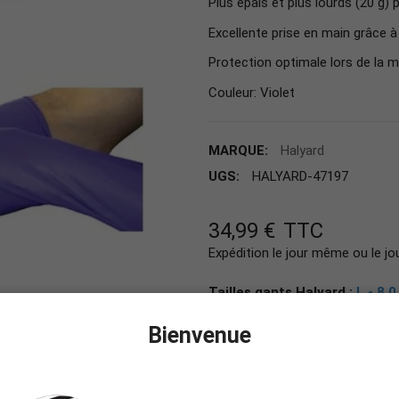
Plus épais et plus lourds (20 g)
Excellente prise en main grâce 
Protection optimale lors de la 
Couleur: Violet
MARQUE:
Halyard
UGS:
HALYARD-47197
34,99 €
TTC
Expédition le jour même ou le jo
Tailles gants Halyard :
L - 8.0
S - 6.0 - 6.5 - Boîte de 50 G
Bienvenue
L - 8.0 - 8.5 - Boîte de 50 G