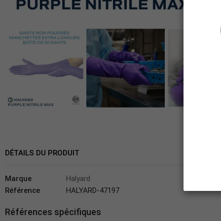
DÉTAILS DU PRODUIT
Marque
Halyard
Référence
HALYARD-47197
Références spécifiques