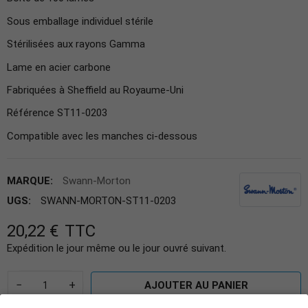
Sous emballage individuel stérile
Stérilisées aux rayons Gamma
Lame en acier carbone
Fabriquées à Sheffield au Royaume-Uni
Référence ST11-0203
Compatible avec les manches ci-dessous
MARQUE:
Swann-Morton
UGS:
SWANN-MORTON-ST11-0203
20,22 €
TTC
Expédition le jour même ou le jour ouvré suivant.
−
+
AJOUTER AU PANIER