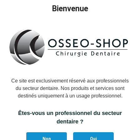
Ajouter à la liste des favoris
Bienvenue
Il reste actuellement
5
article(s) restant(s) en stock !
DÉTAILS DU PRODUIT
Ce site est exclusivement réservé aux professionnels
Marque
Swann-Morton
du secteur dentaire. Nos produits et services sont
Référence
SWANN-MORTON-ST11-0203
destinés uniquement à un usage professionnel.
Références spécifiques
Êtes-vous un professionnel du secteur
EAN-13
dentaire ?
5033955002039
Non
Oui