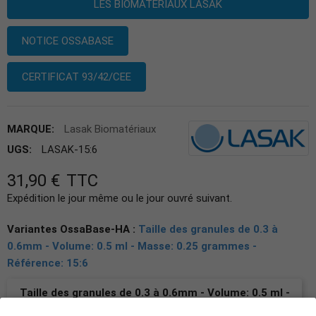
LES BIOMATÉRIAUX LASAK
NOTICE OSSABASE
CERTIFICAT 93/42/CEE
MARQUE:
Lasak Biomatériaux
UGS:
LASAK-15:6
31,90 €
TTC
Expédition le jour même ou le jour ouvré suivant.
Variantes OssaBase-HA :
Taille des granules de 0.3 à
0.6mm - Volume: 0.5 ml - Masse: 0.25 grammes -
Référence: 15:6
Taille des granules de 0.3 à 0.6mm - Volume: 0.5 ml -
Masse: 0.25 grammes - Référence: 15:6