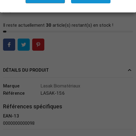
Ajouter à la liste des favoris
Il reste actuellement
30
article(s) restant(s) en stock !
DÉTAILS DU PRODUIT
Marque
Lasak Biomatériaux
Référence
LASAK-15:6
Références spécifiques
EAN-13
0000000000098