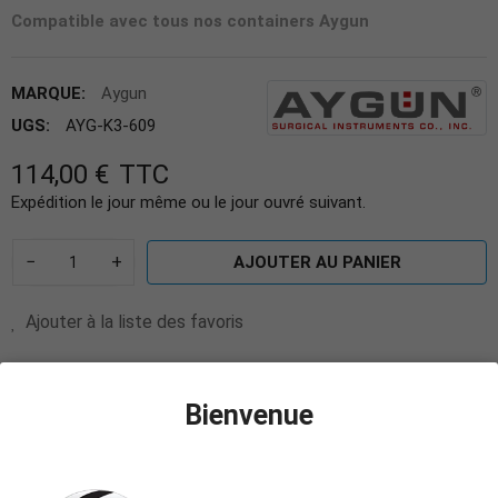
Compatible avec tous nos containers Aygun
MARQUE:
Aygun
UGS:
AYG-K3-609
114,00 €
TTC
Expédition le jour même ou le jour ouvré suivant.
−
+
AJOUTER AU PANIER
Ajouter à la liste des favoris
Il reste actuellement
4
article(s) restant(s) en stock !
Bienvenue