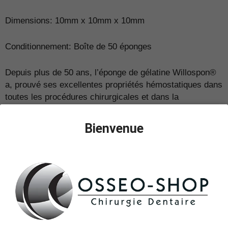
Dimensions: 10mm x 10mm x 10mm
Conditionnement: Boîte de 50 éponges
Depuis plus de 50 ans, l’éponge de gélatine Willospon®
a, prouvé ses excellentes propriétés hémostatiques dans
toutes les procédures chirurgicales et dans la
cicatrisation des plaies. Préparé sous forme d’éponges
stériles résorbables, Willospon® permet le contrôle des
Bienvenue
suintements sanguins lorsque l’hémostase
conventionnelle est difficile à réaliser et lorsque
l’utilisation de matériel non résorbable n’est pas
souhaitable.
Etant donné que l’éponge Willospon® est préalablement
stérilisée à l’aide de rayons gamma, il convient de ne
pas la stériliser une seconde fois. Doté d’un double