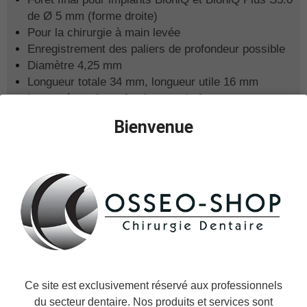
de
Ø 5 mm (forme droite)
Pour la chirurgie à main levée
Enregistrement des paliers de profondeur possible
Diamètre 4,25 mm
Longueur totale 34 mm,
longueur utile 16 mm
Les repères de profondeur sur le foret
correspondent à la longueur de l'implant, le bord du
Bienvenue
foret sert de repère de profondeur et de butée de
profondeur pour les implants de 16 mm
Le lit osseux préparé avec un foret est 1 mm plus
profond que l'implant lui-même
Matériau de haute qualité pour 20 applications
Si vous souhaitez insérer les implants BioniQ L16
(longueur 16 mm) sous le niveau osseux ou fraiser,
veuillez utiliser le foret long.
Ce site est exclusivement réservé aux professionnels
Il est recommandé de refroidir le contre-angle de
du secteur dentaire. Nos produits et services sont
l'extérieur
avec une solution saline stérile (pré-refroidie