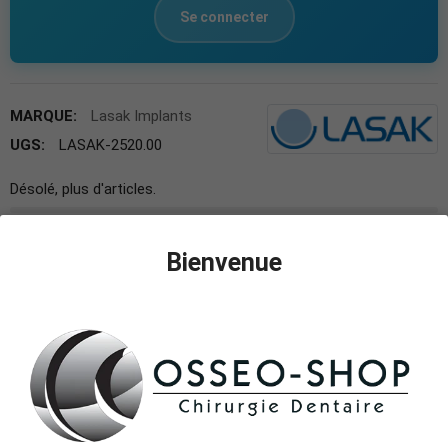
Se connecter
MARQUE:
Lasak Implants
UGS:
LASAK-2520.00
Désolé, plus d'articles.
Bienvenue
DESCRIPTION
Position de la manche H6
Ne peut être utilisé qu'avec la chirurgie guidée par
modèle BioniQ