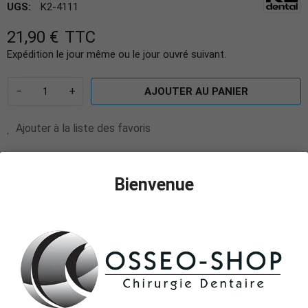
UGS:
K2-4111
21,90 €
TTC
Expédition le jour même ou le jour ouvré suivant.
−
+
AJOUTER AU PANIER
Ajouter à la liste des favoris
Il reste actuellement
2
article(s) restant(s) en stock !
Bienvenue
DÉTAILS DU PRODUIT
Marque
K2 Dental