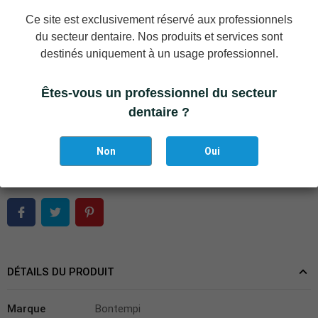
Référence: MD-4 - Forme Anglaise MEAD
Ce site est exclusivement réservé aux professionnels
du secteur dentaire. Nos produits et services sont
Référence: AM-17 - Forme Américaine
destinés uniquement à un usage professionnel.
Êtes-vous un professionnel du secteur
−
+
AJOUTER AU PANIER
dentaire ?
Ajouter à la liste des favoris
Non
Oui
Il reste actuellement
4
article(s) restant(s) en stock !
DÉTAILS DU PRODUIT
Marque
Bontempi