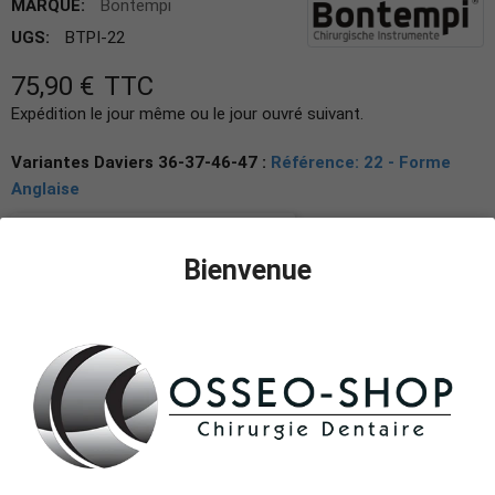
MARQUE:
Bontempi
UGS:
BTPI-22
75,90 €
TTC
Expédition le jour même ou le jour ouvré suivant.
Variantes Daviers 36-37-46-47 :
Référence: 22 - Forme
Anglaise
Référence: 22 - Forme Anglaise
Bienvenue
Référence: 73 - Forme Anglaise
Référence: 21 - Forme Anglaise
Référence: I-73 - Forme ergonomique
Référence: I-22 - Forme ergonomique