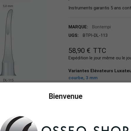
Instruments garantis 5 ans cont
MARQUE:
Bontempi
UGS:
BTPI-DL-113
58,90 €
TTC
Expédition le jour même ou le jo
Variantes Elévateurs Luxate
courbe, 3 mm
DL-112 Elévateur LUXATOR
Bienvenue
DL-113 Elévateur LUXATOR
DL-114 Elévateur LUXATOR