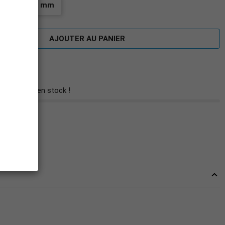
, courbe, 5 mm
AJOUTER AU PANIER
 restant(s) en stock !