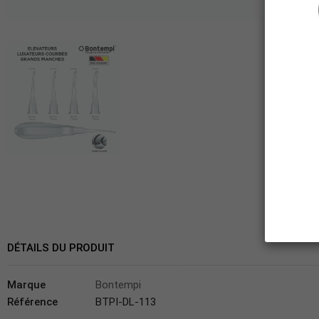
DÉTAILS DU PRODUIT
Marque
Bontempi
Référence
BTPI-DL-113