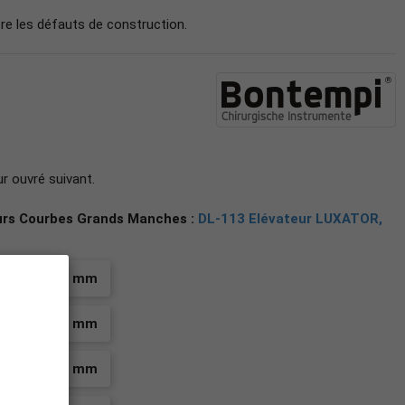
re les défauts de construction.
ur ouvré suivant.
urs Courbes Grands Manches :
DL-113 Elévateur LUXATOR,
, courbe, 2 mm
, courbe, 3 mm
, courbe, 4 mm