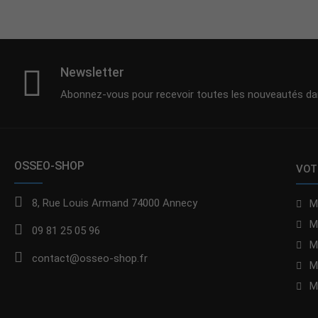
Newsletter
Abonnez-vous pour recevoir toutes les nouveautés dan
OSSEO-SHOP
VOT
8, Rue Louis Armand 74000 Annecy
M
M
09 81 25 05 96
M
contact@osseo-shop.fr
M
M