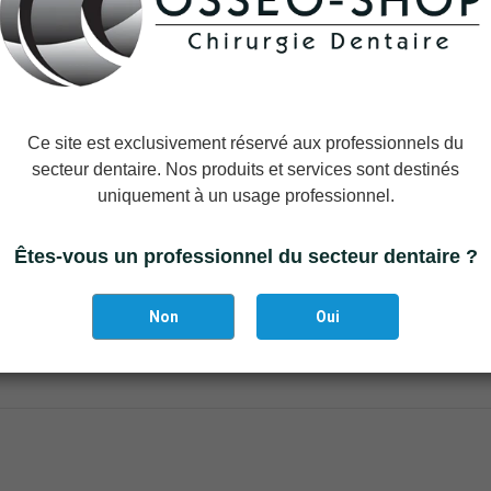
DL-115 Elévateur LUXATOR
−
+
Ajouter à la liste des favoris
Ce site est exclusivement réservé aux professionnels du
secteur dentaire. Nos produits et services sont destinés
uniquement à un usage professionnel.
Il reste actuellement
2
article(s)
Êtes-vous un professionnel du secteur dentaire ?
Non
Oui