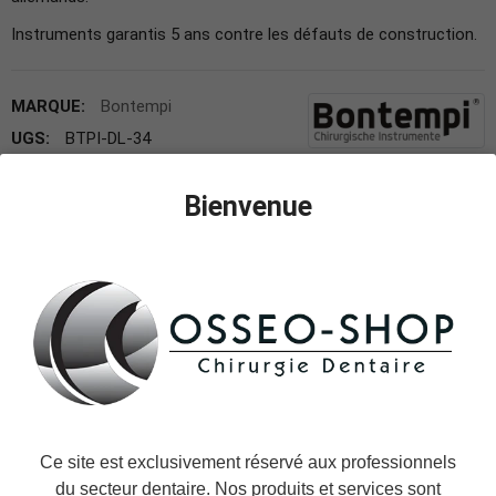
Instruments garantis 5 ans contre les défauts de construction.
MARQUE:
Bontempi
UGS:
BTPI-DL-34
65,90 €
TTC
Bienvenue
Expédition le jour même ou le jour ouvré suivant.
Variantes Elévateurs Apexo Grands Manches :
DL-34
Elévateur APEXO, droit
DL-34 Elévateur APEXO, droit
DL-35 Elévateur APEXO, courbe
DL-36 Elévateur APEXO, courbe
Ce site est exclusivement réservé aux professionnels
du secteur dentaire. Nos produits et services sont