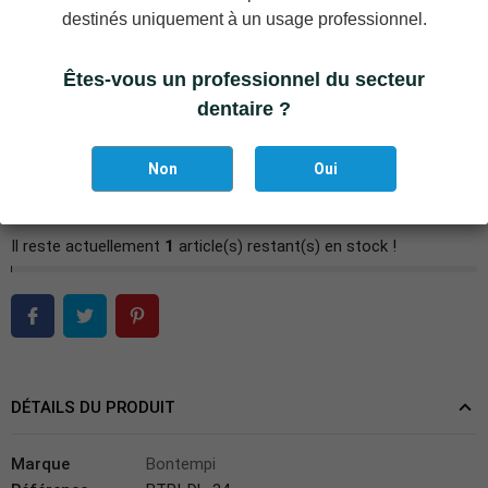
DL-37 Elévateur APEXO, dentelé, gauche
destinés uniquement à un usage professionnel.
DL-38 Elévateur APEXO, dentelé, droite
Êtes-vous un professionnel du secteur
dentaire ?
−
+
AJOUTER AU PANIER
Non
Oui
Ajouter à la liste des favoris
Il reste actuellement
1
article(s) restant(s) en stock !
DÉTAILS DU PRODUIT
Marque
Bontempi