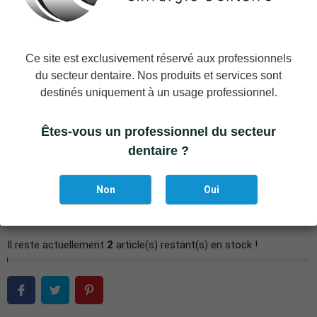
DL-116 Elévateur LUXATEUR, courbe, manche petit,
2 mm
DL-117 Elévateur LUXATEUR, courbe, manche petit,
Ce site est exclusivement réservé aux professionnels
3 mm
du secteur dentaire. Nos produits et services sont
destinés uniquement à un usage professionnel.
DL-118 Elévateur LUXATEUR, courbe, manche petit,
4 mm
Êtes-vous un professionnel du secteur
dentaire ?
−
+
AJOUTER AU PANIER
Non
Oui
Ajouter à la liste des favoris
Il reste actuellement
2
article(s) restant(s) en stock !