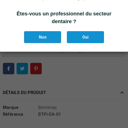
DA-10 Pince pour canaux courbe, Diamantées, 13 cm
Êtes-vous un professionnel du secteur
−
+
AJOUTER AU PANIER
dentaire ?
Ajouter à la liste des favoris
Non
Oui
Il reste actuellement
2
article(s) restant(s) en stock !
DÉTAILS DU PRODUIT
Marque
Bontempi
Référence
BTPI-DA-01