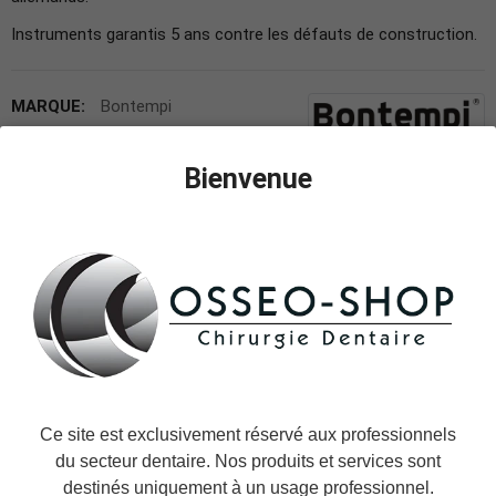
Instruments garantis 5 ans contre les défauts de construction.
MARQUE:
Bontempi
UGS:
BTPI-DA-01
Bienvenue
71,90 €
TTC
Expédition le jour même ou le jour ouvré suivant.
Variantes Pinces Endodontiques 13cm :
DA-01 Pince pour
canaux courbe, 13 cm
DA-01 Pince pour canaux courbe, 13 cm
DA-02 Pince pour canaux droit, 13 cm
Ce site est exclusivement réservé aux professionnels
DA-03 Pince pour canaux courbe, 90°, 12,5 cm
du secteur dentaire. Nos produits et services sont
destinés uniquement à un usage professionnel.