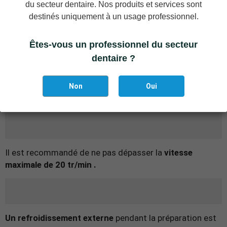
du secteur dentaire. Nos produits et services sont
l'os cortical.
destinés uniquement à un usage professionnel.
Êtes-vous un professionnel du secteur
dentaire ?
Grâce au matériau de haute qualité et à la fabrication
précise, nos instruments de coupe peuvent être utilisés
à plusieurs reprises. Il est recommandé
de le renouveler
Non
Oui
après
20 applications .
Il est recommandé
de ne pas dépasser la
vitesse
maximale de 20 tr/min .
Un refroidissement externe
pendant la préparation
est