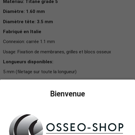
Matériau: Titane grade 5
Diamètre: 1.60 mm
Diamètre tête: 3.5 mm
Fabriqué en Italie
Connexion: carrée 1.1 mm
Usage: Fixation de membranes, grilles et blocs osseux
Longueurs disponibles:
5 mm (filetage sur toute la longueur)
7 mm (filetage sur toute la longueur)
10 mm (filetage sur 7mm)
Bienvenue
13 mm (filetage sur 7mm)
15 mm (filetage sur 7mm)
En précommande: livraison sous 10 jours