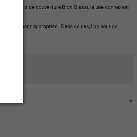
orme de la vis de couverture BioniQ assure une connexion
ticulièrement appropriée . Dans ce cas, l'os peut se
 fraise
.
evis)
.