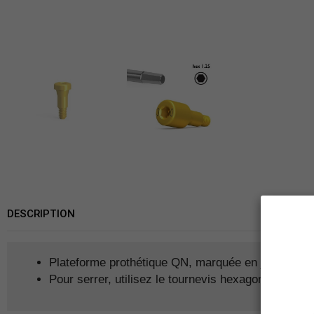
DESCRIPTION
Plateforme prothétique QN, marquée en jaune
Pour serrer, utilisez le tournevis hexagonal Allen 