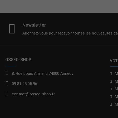
Newsletter
Abonnez-vous pour recevoir toutes les nouveautés dan
OSSEO-SHOP
VOT
8, Rue Louis Armand 74000 Annecy
M
M
09 81 25 05 96
M
contact@osseo-shop.fr
M
M