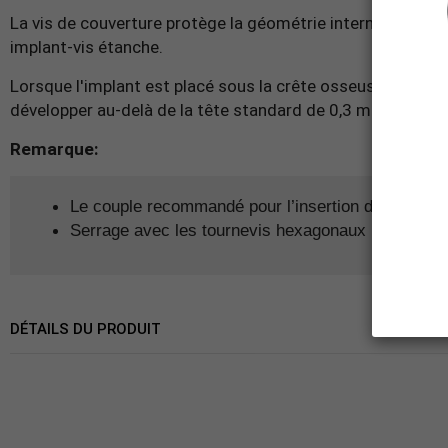
La vis de couverture protège la géométrie interne de l'im
implant-vis étanche.
Lorsque l'implant est placé sous la crête osseuse, l'utilis
développer au-delà de la tête standard de 0,3 mm de la vis
Remarque:
Le couple recommandé pour l’insertion des vis d’é
Serrage avec
les tournevis hexagonaux BioniQ de
DÉTAILS DU PRODUIT