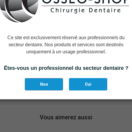
plant pendant la phase de cicatrisation sous-gingivale. La f
ation
d'une
vis de couverture à profil haut
peut s'avérer par
, ce qui nécessite de retirer l'excédent osseux
à l'aide
d'une
Ce site est exclusivement réservé aux professionnels du
secteur dentaire. Nos produits et services sont destinés
uniquement à un usage professionnel.
tanchéité est
de 5 à 10 Ncm (manuellement avec un tourn
 1,25 pouce à six pans creux
Êtes-vous un professionnel du secteur dentaire ?
Non
Oui
Vous aimerez aussi