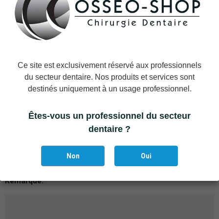
Prudence!
Les composants ne peuvent être raccourcis que de
manière extra-orale.
Ce site est exclusivement réservé aux professionnels
du secteur dentaire. Nos produits et services sont
destinés uniquement à un usage professionnel.
La broche peut être rallongée avec une rallonge de broche pour
éléments d'empreinte pour la méthode d'empreinte ouverte.
Êtes-vous un professionnel du secteur
dentaire ?
Non
Oui
Remarque: