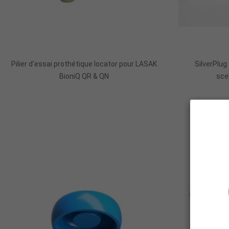
Ajouter Au Panier
Pilier d'essai prothétique locator pour LASAK
SilverPlug
BioniQ QR & QN
sce