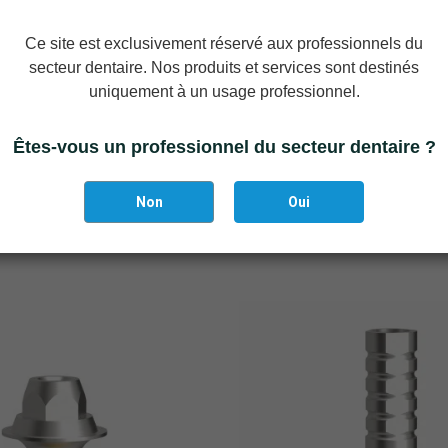
Ce site est exclusivement réservé aux professionnels du
secteur dentaire. Nos produits et services sont destinés
uniquement à un usage professionnel.
Ajouter Au Panier
Êtes-vous un professionnel du secteur dentaire ?
ffes de rétention (Divergence
Pilier PrimeLOC angulé à 18° 
jusqu'à 10°.)
package All-in-On
Non
Oui