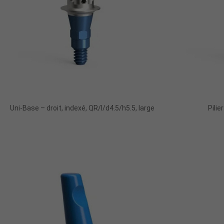
Uni-Base – droit, indexé, QR/I/d4.5/h5.5, large
Pilie