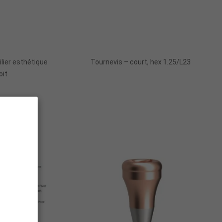
Ajouter Au Panier
ilier esthétique
Tournevis – court, hex 1.25/L23
oit