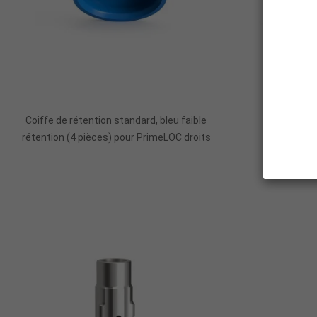
Ajouter Au Panier
Coiffe de rétention standard, bleu faible
Pack de coi
rétention (4 pièces) pour PrimeLOC droits