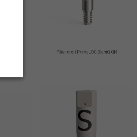
BioniQ QN en
Pilier droit PrimeLOC BioniQ QN
e