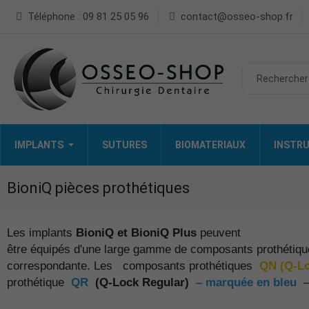
Téléphone : 09 81 25 05 96
contact@osseo-shop.fr
IMPLANTS
SUTURES
BIOMATERIAUX
INSTRU
BioniQ pièces prothétiques
Les implants
BioniQ et BioniQ
Plus
peuvent
être équipés d'une large gamme de composants prothétique
correspondante. Les
composants prothétiques
QN (Q-L
prothétique
QR
(Q-Lock Regular)
– marquée en bleu
–