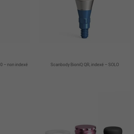
Ajouter Au Panier
4.0 – non indexé
Scanbody BioniQ QR, indexé – SOLO