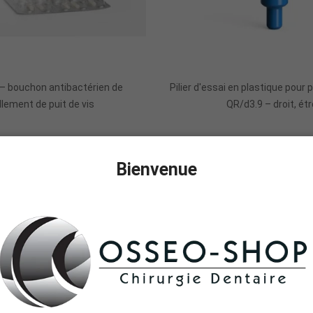
Ajouter Au Panier
 – bouchon antibactérien de
Pilier d'essai en plastique pour p
llement de puit de vis
QR/d3.9 – droit, étr
Bienvenue