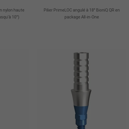
en nylon haute
Pilier PrimeLOC angulé à 18° BioniQ QR en
squ'à 10°)
package All-in-One