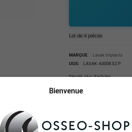
Lot de 4 pièces
MARQUE:
Lasak Implants
UGS:
LASAK-A0008.SZ.P
Désolé, plus d'articles.
Bienvenue