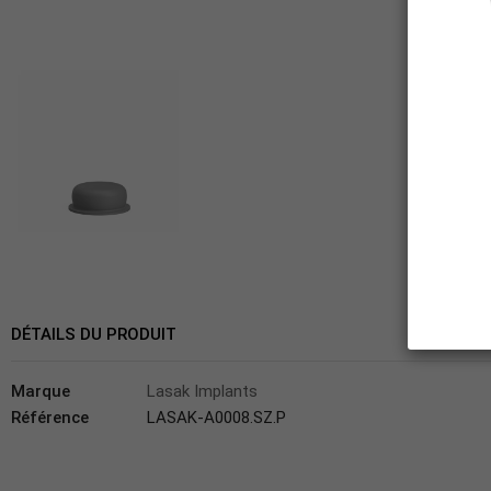
DÉTAILS DU PRODUIT
Marque
Lasak Implants
Référence
LASAK-A0008.SZ.P