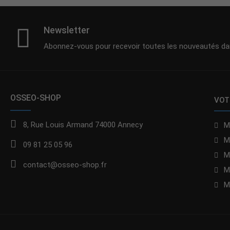
Newsletter
Abonnez-vous pour recevoir toutes les nouveautés dan
OSSEO-SHOP
VOT
8, Rue Louis Armand 74000 Annecy
M
M
09 81 25 05 96
M
contact@osseo-shop.fr
M
M