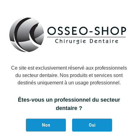
laboratoire STANDARD n'est pas inclus dans le kit.
MARQUE:
Lasak Implants
UGS:
LASAK-2714.00
Désolé, plus d'articles.
Ce site est exclusivement réservé aux professionnels
du secteur dentaire. Nos produits et services sont
destinés uniquement à un usage professionnel.
DÉTAILS DU PRODUIT
Êtes-vous un professionnel du secteur
dentaire ?
Marque
Lasak Implants
Référence
LASAK-2714.00
Non
Oui