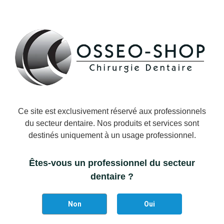
−
+
AJOUTER AU PANIER
Ajouter à la liste des favoris
Il reste actuellement
10
article(s) restant(s) en stock !
Ce site est exclusivement réservé aux professionnels
du secteur dentaire. Nos produits et services sont
DÉTAILS DU PRODUIT
destinés uniquement à un usage professionnel.
Marque
Strauss & Co
Êtes-vous un professionnel du secteur
Référence
STRAUSS-B2C
dentaire ?
Vous aimerez aussi
Non
Oui