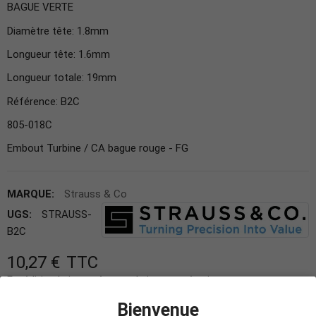
BAGUE VERTE
Diamètre tête: 1.8mm
Longueur tête: 1.6mm
Longueur totale: 19mm
Référence: B2C
805-018C
Embout Turbine / CA bague rouge - FG
MARQUE:
Strauss & Co
UGS:
STRAUSS-
B2C
10,27 €
TTC
Expédition le jour même ou le jour ouvré suivant.
Bienvenue