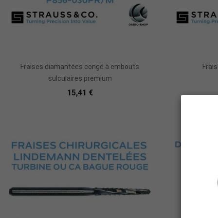
Ajouter Au Panier
Fraises diamantées congé à embouts
Frai
sulculaires premium
15,41 €