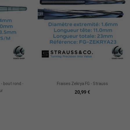
r
Ajouter Au Panier
- bout rond -
Fraises Zekrya FG - Strauss
ur
20,99 €