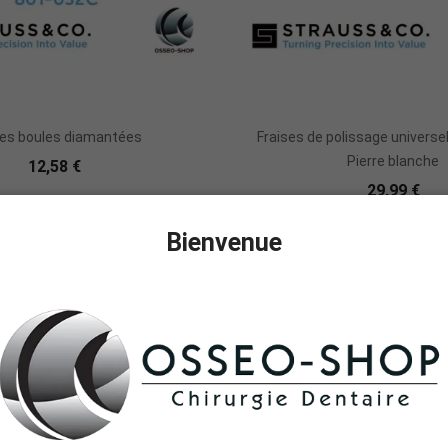
Ajouter Au Panier
Ajouter Au Panie
ses boules diamantées
Fraises de polissage universe
Pierre blanche
12,58 €
29,99 €
Bienvenue