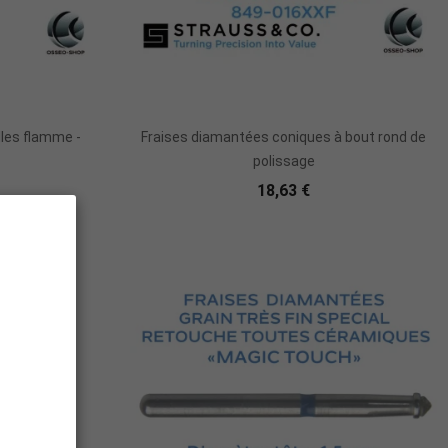
r
Ajouter Au Panier
lles flamme -
Fraises diamantées coniques à bout rond de
polissage
18,63 €