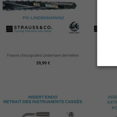
Ajouter Au Panier
Fraises chirurgicales Lindemann dentelées
100 Disques à
Di
39,99 €