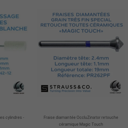
r
Ajouter Au Panier
es cylindres -
Fraise diamantée OccluZinator retouche
céramique Magic Touch