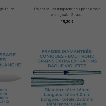
r
Ajouter Au Panier
agic Touch
Fraises boules tungstène pour pièce à main
chirurgicale - Strauss
19,20 €