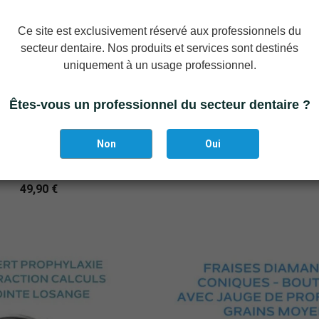
Ce site est exclusivement réservé aux professionnels du
secteur dentaire. Nos produits et services sont destinés
uniquement à un usage professionnel.
Êtes-vous un professionnel du secteur dentaire ?
Ajouter Au Panie
Non
Oui
 polir flexibles en Polyester -
Kit de préparation de facett
amètre 10 et 14 mm
139,90 €
49,90 €