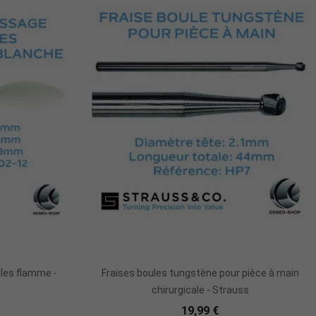
r
Ajouter Au Panier
lles flamme -
Fraises boules tungstène pour pièce à main
chirurgicale - Strauss
19,99 €