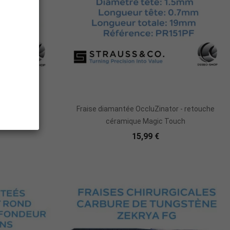
r
Ajouter Au Panier
es dentaires
Fraise diamantée OccluZinator - retouche
céramique Magic Touch
15,99 €