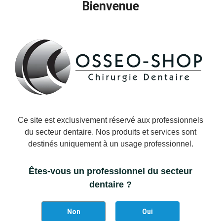
Bienvenue
−
+
AJOUTER AU PANIER
Ajouter à la liste des favoris
Il reste actuellement
5
article(s) restant(s) en stock !
Ce site est exclusivement réservé aux professionnels
du secteur dentaire. Nos produits et services sont
destinés uniquement à un usage professionnel.
DÉTAILS DU PRODUIT
Êtes-vous un professionnel du secteur
Marque
Strauss & Co
Référence
STRAUSS-RCPRA10F
dentaire ?
Non
Oui
Vous aimerez aussi