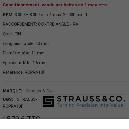
Conditionnement: vendu par boîtes de 1 meulette
RPM:
3.000 – 8.000 min-1 max. 20.000 min-1
RACCORDEMENT: CONTRE ANGLE - RA
Grain: FIN
Longueur totale: 23 mm
Diamètre tête: 11 mm
Epaisseur tête: 1.6 mm
Référence: RCPRA10F
MARQUE:
Strauss & Co
UGS:
STRAUSS-
RCPRA10F
15,70 €
TTC
Expédition le jour même ou le jour ouvré suivant.