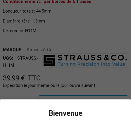
Conditionnement: par boîtes de 5 fraises
Longueur totale: 44.5mm
Diamètre tête: 1.3mm
Référence: H11M
MARQUE:
Strauss & Co
UGS:
STRAUSS-
H11M
39,99 €
TTC
Expédition le jour même ou le jour ouvré suivant.
−
+
AJOUTER AU PANIER
Bienvenue
Ajouter à la liste des favoris