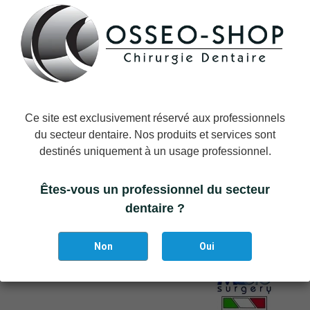
Il reste actuellement
13
article(s) restant(s) en stock !
DÉTAILS DU PRODUIT
Ce site est exclusivement réservé aux professionnels
du secteur dentaire. Nos produits et services sont
Marque
Strauss & Co
destinés uniquement à un usage professionnel.
Référence
STRAUSS-H11M
Êtes-vous un professionnel du secteur
Vous aimerez aussi
dentaire ?
Non
Oui