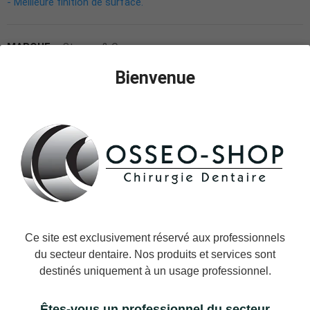
- Meilleure finition de surface.
MARQUE:
Strauss & Co
UGS:
STRAUSS-
Bienvenue
K2RPR/C
17,90 €
TTC
Expédition le jour même ou le jour ouvré suivant.
−
+
AJOUTER AU PANIER
Ajouter à la liste des favoris
Ce site est exclusivement réservé aux professionnels
Il reste actuellement
13
article(s) restant(s) en stock !
du secteur dentaire. Nos produits et services sont
destinés uniquement à un usage professionnel.
Êtes-vous un professionnel du secteur