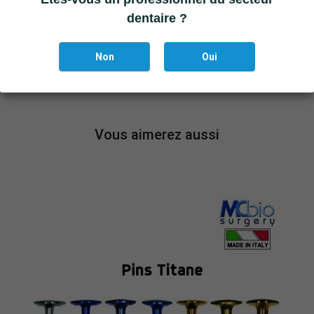
dentaire ?
DÉTAILS DU PRODUIT
Non
Oui
Marque
Strauss & Co
Référence
STRAUSS-K2RPR/C
Vous aimerez aussi