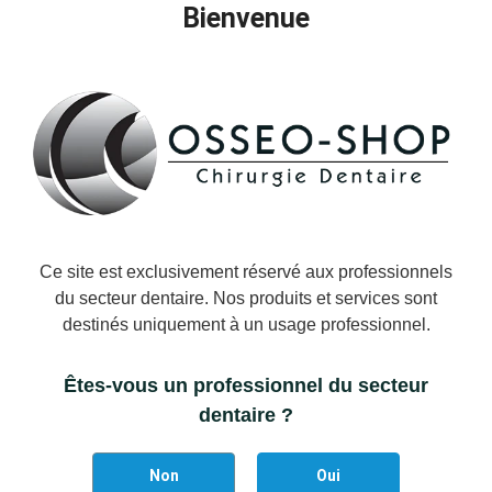
Bienvenue
−
+
AJOUTER AU PANIER
Ajouter à la liste des favoris
Il reste actuellement
11
article(s) restant(s) en stock !
Ce site est exclusivement réservé aux professionnels
du secteur dentaire. Nos produits et services sont
destinés uniquement à un usage professionnel.
DÉTAILS DU PRODUIT
Êtes-vous un professionnel du secteur
Marque
Strauss & Co
dentaire ?
Référence
STRAUSS-F2RC
Non
Oui