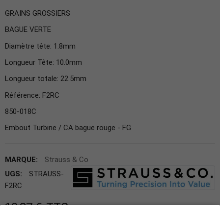
GRAINS GROSSIERS
BAGUE VERTE
Diamètre tête: 1.8mm
Longueur Tête: 10.0mm
Longueur totale: 22.5mm
Référence: F2RC
850-018C
Embout Turbine / CA bague rouge - FG
MARQUE:
Strauss & Co
UGS:
STRAUSS-
F2RC
10,27 €
TTC
Expédition le jour même ou le jour ouvré suivant.