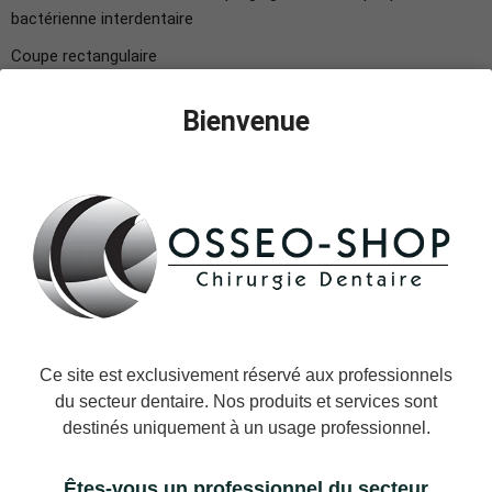
bactérienne interdentaire
Coupe rectangulaire
Compatible KAVO PIEZOLUX & SONOSOFT
Bienvenue
Inserts à Ultrasons Axis Dental.
Vendu à l'unité.
Instructions D'utilisation
MARQUE:
Axis Dental
UGS:
AXIS-PERIO-KAV-PS10
44,90 €
TTC
Ce site est exclusivement réservé aux professionnels
Expédition le jour même ou le jour ouvré suivant.
du secteur dentaire. Nos produits et services sont
destinés uniquement à un usage professionnel.
−
+
AJOUTER AU PANIER
Êtes-vous un professionnel du secteur