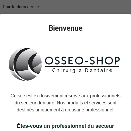
Pointe demi cercle
Compatible SATELEC
Inserts à Ultrasons Axis Dental.
Bienvenue
Vendu à l'unité.
Instructions D'utilisation
MARQUE:
Axis Dental
UGS:
AXIS-SCALING-SAT-#1
44,90 €
TTC
Ce site est exclusivement réservé aux professionnels
Expédition le jour même ou le jour ouvré suivant.
du secteur dentaire. Nos produits et services sont
destinés uniquement à un usage professionnel.
−
+
AJOUTER AU PANIER
Êtes-vous un professionnel du secteur
Ajouter à la liste des favoris