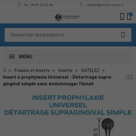
Tel : 09 81 25 05 96
contact@osseo-shop.fr
0
MENU
Fraises et inserts
Inserts
SATELEC
Insert à prophylaxie Universel - Détartrage supra-
gingival simple sans endommager l’émail