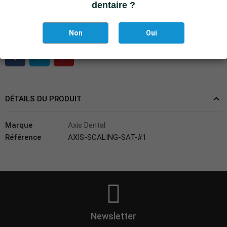
dentaire ?
Il reste actuellement
3
article(s) restant(s) en stock !
Non
Oui
DÉTAILS DU PRODUIT
Marque
Axis Dental
Référence
AXIS-SCALING-SAT-#1
Newsletter