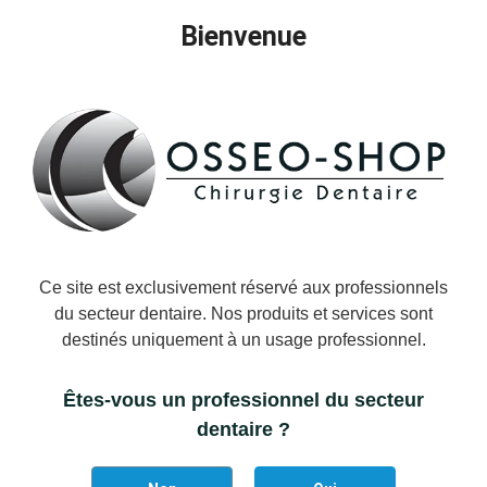
Bienvenue
MARQUE:
Lasak Implants
UGS:
LASAK-2830.07
Longueur :
L 0.7mm
L 0.7mm
L 1.5mm
L 3mm
Désolé, plus d'articles.
Ce site est exclusivement réservé aux professionnels
du secteur dentaire. Nos produits et services sont
destinés uniquement à un usage professionnel.
DÉTAILS DU PRODUIT
Êtes-vous un professionnel du secteur
dentaire ?
Marque
Lasak Implants
Référence
LASAK-2830.07