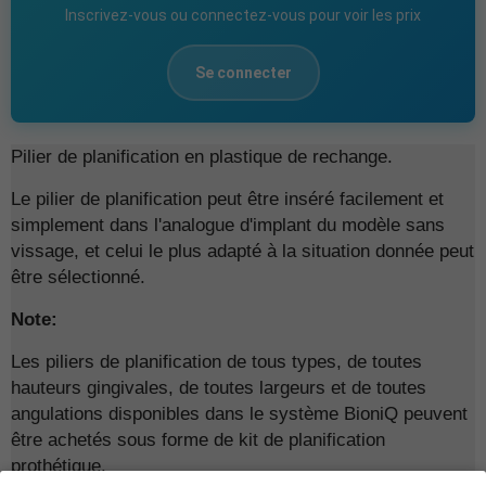
Inscrivez-vous ou connectez-vous pour voir les prix
Se connecter
Pilier de planification en plastique de rechange.
Le pilier de planification peut être inséré facilement et
simplement dans l'analogue d'implant du modèle sans
vissage, et celui le plus adapté à la situation donnée peut
être sélectionné.
Note:
Les piliers de planification de tous types, de toutes
hauteurs gingivales, de toutes largeurs et de toutes
angulations disponibles dans le système BioniQ peuvent
être achetés sous forme de
kit de planification
prothétique.