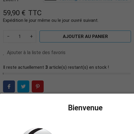
59,90 €
TTC
Expédition le jour même ou le jour ouvré suivant.
−
+
AJOUTER AU PANIER
Ajouter à la liste des favoris
Il reste actuellement
3
article(s) restant(s) en stock !
Bienvenue
DÉTAILS DU PRODUIT
Marque
Strauss & Co