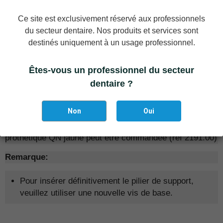
particulièrement adapté à la zone des dents antérieures.
Ce site est exclusivement réservé aux professionnels
L'expansion progressive de la base du pilier est conçue
du secteur dentaire. Nos produits et services sont
sans bords tranchants et contribue
à créer un
profil
destinés uniquement à un usage professionnel.
d'émergence fluide et continu correspondant à la
dent naturelle
. Ces piliers esthétiques ont une
Êtes-vous un professionnel du secteur
construction particulièrement robuste pour une stabilité
accrue avec deux rainures de guidage qui facilitent
dentaire ?
considérablement la cimentation correcte de la
restauration.
Non
Oui
La
vis de base de remplacement
pour la plate-forme
prothétique QN jaune peut être commandée (réf 2191.00)
Remarque:
Pour insérer définitivement le pilier de support,
veuillez utiliser une nouvelle vis de base.