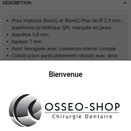
DESCRIPTION
Pour implants BioniQ et BioniQ Plus de Ø 2,9 mm ;
plateforme prothétique QN, marquée en jaune
diamètre 3,8 mm
hauteur 7 mm
Avec hexagone avec connexion interne conique
Construction particulièrement robuste avec deux
rainures de guidage
Livré avec une vis de base
Bienvenue
Le couple de serrage recommandé est
de 25 Ncm
Les piliers esthétiques sont très universels et très
fréquemment utilisés pour diverses
restaurations
cimentées
. Ils respectent les conditions anatomiques et
permettent une esthétique et une hygiène élevées des
restaurations implanto-portées. Grâce à la ligne
d'épaulement préformée anatomiquement, ce pilier est