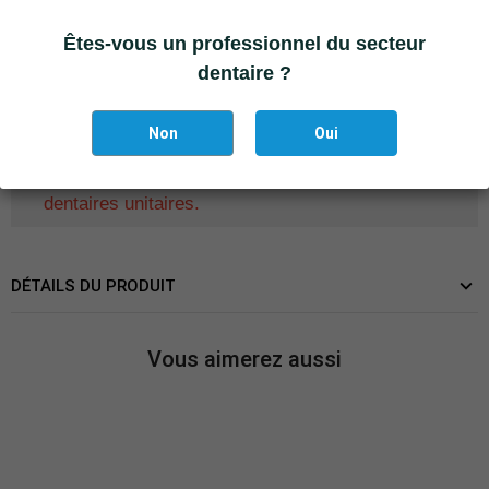
La
vis de base de remplacement
pour la plateforme
Êtes-vous un professionnel du secteur
prothétique jaune QN peut être commandée séparement
dentaire ?
(réf 2191.00)
Remarque:
Non
Oui
Ce pilier ne convient pas aux restaurations
dentaires unitaires.
DÉTAILS DU PRODUIT
Vous aimerez aussi