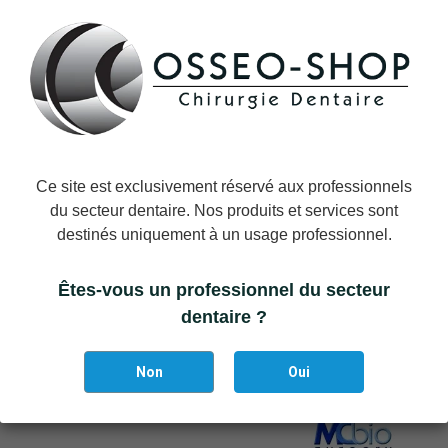
Il reste actuellement
10
article(s) restant(s) en stock !
DÉTAILS DU PRODUIT
Ce site est exclusivement réservé aux professionnels
du secteur dentaire. Nos produits et services sont
Marque
Strauss & Co
destinés uniquement à un usage professionnel.
Référence
STRAUSS-RDRAZ16M
Êtes-vous un professionnel du secteur
dentaire ?
Vous aimerez aussi
Non
Oui