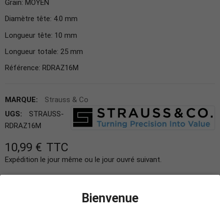
Grain: MOYEN
Diamètre tête: 4.0 mm
Longueur tête: 10 mm
Longueur totale: 25 mm
Référence: RDRAZ16M
MARQUE:
Strauss & Co
UGS:
STRAUSS-
RDRAZ16M
10,99 €
TTC
Expédition le jour même ou le jour ouvré suivant.
−
+
AJOUTER AU PANIER
Bienvenue
Ajouter à la liste des favoris