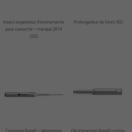
Ajouter Au Panier
Ajouter Au Panier
Insert organiseur d'instruments
Prolongateur de foret, ISO
pour cassette – marque 2019
(GS)
Ajouter Au Panier
Ajouter Au Panier
Tournevis BioniQ – laboratoire,
Clé d'insertion BioniQ contre-