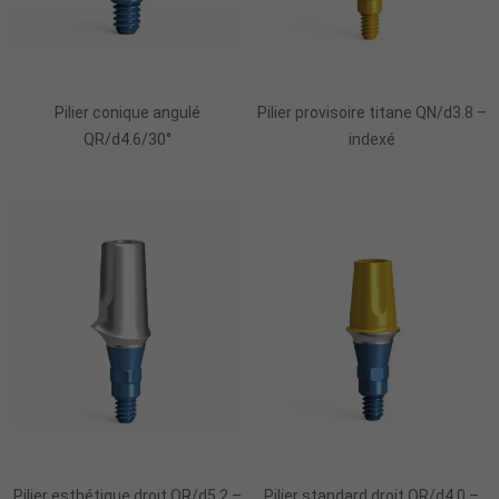
Pilier conique angulé
Pilier provisoire titane QN/d3.8 –
QR/d4.6/30°
indexé
Pilier esthétique droit QR/d5.2 –
Pilier standard droit QR/d4.0 –