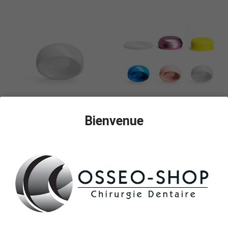
Ajouter Au Panier
Ajouter Au Panier
Bienvenue
Coiffe de rétention standard,
Pack PrimeLOC pour barre
blanc haute rétention (4 pièces)
pour PrimeLOC droits