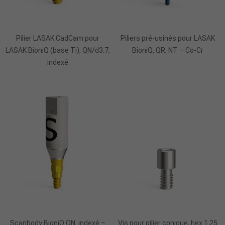
Ajouter Au Panier
Pilier LASAK CadCam pour
Piliers pré-usinés pour LASAK
LASAK BioniQ (base Ti), QN/d3.7,
BioniQ, QR, NT – Co-Cr
indexé
Ajouter Au Panier
Ajouter Au Panier
Scanbody BioniQ QN, indexé –
Vis pour pilier conique, hex 1.25